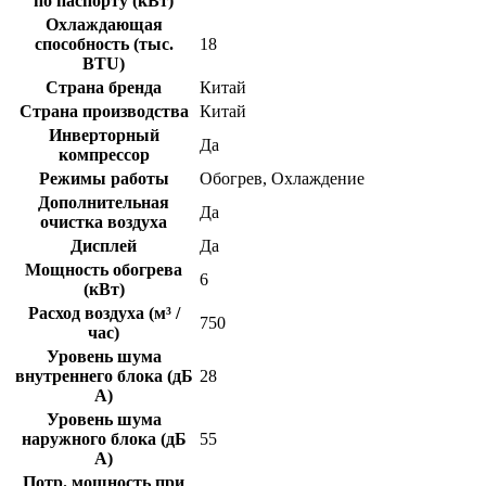
по паспорту (кВт)
Охлаждающая
способность (тыс.
18
BTU)
Страна бренда
Китай
Страна производства
Китай
Инверторный
Да
компрессор
Режимы работы
Обогрев, Охлаждение
Дополнительная
Да
очистка воздуха
Дисплей
Да
Мощность обогрева
6
(кВт)
Расход воздуха (м³ /
750
час)
Уровень шума
внутреннего блока (дБ
28
А)
Уровень шума
наружного блока (дБ
55
А)
Потр. мощность при