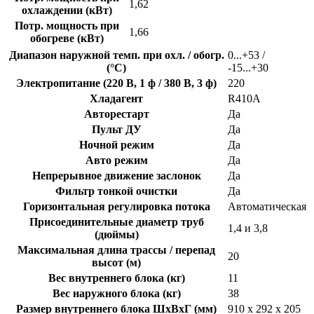
1,62
охлаждении (кВт)
Потр. мощность при
1,66
обогреве (кВт)
Диапазон наружной темп. при охл. / обогр.
0...+53 /
(°C)
-15...+30
Электропитание (220 В, 1 ф / 380 В, 3 ф)
220
Хладагент
R410A
Авторестарт
Да
Пульт ДУ
Да
Ночной режим
Да
Авто режим
Да
Непрерывное движение заслонок
Да
Фильтр тонкой очистки
Да
Горизонтальная регулировка потока
Автоматическая
Присоединительные диаметр труб
1,4 и 3,8
(дюймы)
Максимальная длина трассы / перепад
20
высот (м)
Вес внутреннего блока (кг)
11
Вес наружного блока (кг)
38
Размер внутреннего блока ШхВхГ (мм)
910 x 292 x 205