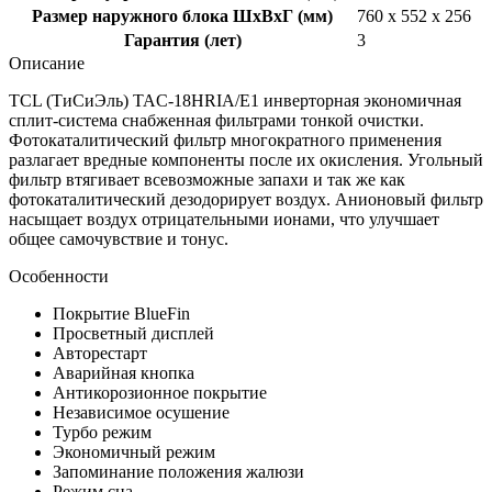
Размер наружного блока ШхВхГ (мм)
760 x 552 x 256
Гарантия (лет)
3
Описание
TCL
(ТиСиЭль)
TAC-18HRIA/E1
инверторная экономичная
сплит-система снабженная фильтрами тонкой очистки.
Фотокаталитический фильтр многократного применения
разлагает вредные компоненты после их окисления. Угольный
фильтр втягивает всевозможные запахи и так же как
фотокаталитический дезодорирует воздух. Анионовый фильтр
насыщает воздух отрицательными ионами, что улучшает
общее самочувствие и тонус.
Особенности
Покрытие BlueFin
Просветный дисплей
Авторестарт
Аварийная кнопка
Антикорозионное покрытие
Независимое осушение
Турбо режим
Экономичный режим
Запоминание положения жалюзи
Режим сна