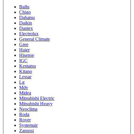
Ballu
Chigo
Dahatsu
Daikin
Dantex
Electrolux
General Climate
Gree
Haier
Hisense
IGC
Kentatsu
Kitano
Lessar
Lg
Mdv
Midea
Mitsubishi Electric
Mitsubishi Heavy
Neoclima
Roda
Rover
Systemair
Zanussi